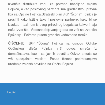
izvorišta distribuira vodu za potrebe naseljeno mjesta
Fojnica, a kao poslovnog partnera ima građanstvo i pravna
lica sa Općine Fojnica.Strateški plan JKP "Šćona" Fojnica je
proširiti kako tržište tako i poslovne partnere, kako bi se
izvukao maximum iz ovog prirodnog bogatstva kakvo imaju
naša izvorišta. Vodosnadbijevanje grada se vrši sa izvorišta
Bježanija i Požarna putem gradske vodovodne mreže.
ČIŠĆENJE:
JKP "Šćona" Fojnica na osnovu Odluke
Općinskog viječa Fojnica vrši odvoz smeća iz
domačinstava, kao i sa javnih površina.Odvoz smeća se
vrši specijalnim vozilom. Posao čistoće podrazumijeva
uređenje zelenih površina na Općini Fojnica.
English