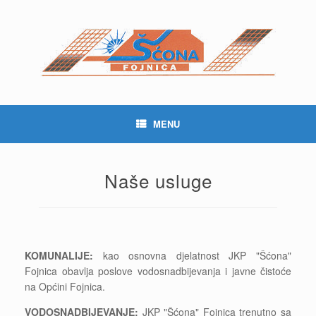
Skip
to
content
MENU
Naše usluge
KOMUNALIJE:
kao osnovna djelatnost JKP "Šćona"
Fojnica obavlja poslove vodosnadbijevanja i javne čistoće
na Općini Fojnica.
VODOSNADBIJEVANJE:
JKP "Šćona" Fojnica trenutno sa