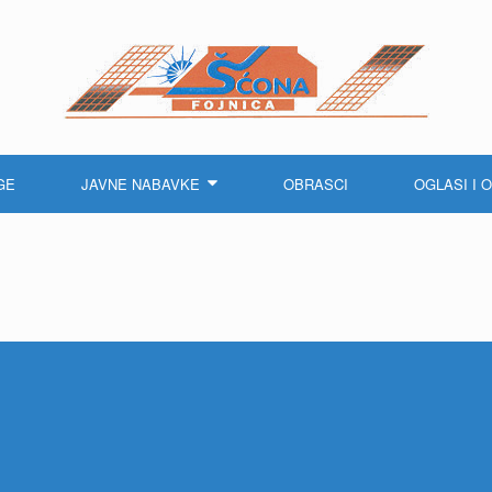
GE
JAVNE NABAVKE
OBRASCI
OGLASI I 